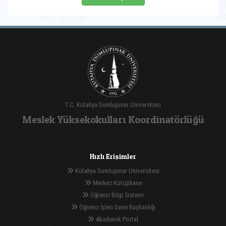
T.C. Kütahya Dumlupınar Üniversitesi
Meslek Yüksekokulları Koordinatörlüğü
Hızlı Erişimler
Kütahya Dumlupınar Üniversitesi
Merkez Kütüphane
Öğrenci Bilgi Sistemi
Öğrenci İşleri Daire Başkanlığı
Akademik Portal