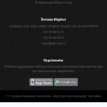
Memnuniyet Bildirim Formu
İletişim Bilgileri
Dumlupınar Üniv. Evliya Çelebi Yerleşkesi Tavşanlı Yolu 10. km KÜTAHYA
0 (274) 443 61 01
0 (274) 443 04 61
meyok@dpu.edu.tr
Uygulamalar
DPUMobil uygulamasını telefonunuza kurarak üniversitemiz hakkındaki her şeye
cep telefonunuzdan ulaşabilirsiniz.
T.C. Kütahya Dumlupınar Üniversitesi - Bilgi İşlem Daire Başkanlığı, Tüm hakları