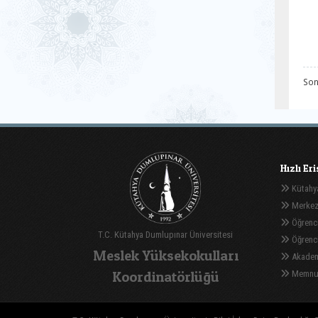
Son
Hızlı Er
Kütahya
Merkez
Öğrenci
T.C. Kütahya Dumlupınar Üniversitesi
Öğrenci 
Meslek Yüksekokulları
Akadem
Koordinatörlüğü
Memnuni