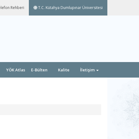
lefon Rehberi
T.C. Kütahya Dumlupınar Üniversitesi
YÖK Atlas
E-Bülten
Kalite
İletişim