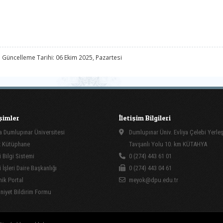
 Güncelleme Tarihi: 06 Ekim 2025, Pazartesi
işimler
İletişim Bilgileri
 Dumlupınar Üniversitesi
Dumlupınar Üniv. Evliya Çelebi Yerle
 Kütüphane
Tavşanlı Yolu 10. km KÜTAHYA
 Bilgi Sistemi
0 (274) 443 61 01
İşleri Daire Başkanlığı
0 (274) 443 04 61
ik Portal
meyok@dpu.edu.tr
yet Bildirim Formu