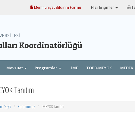
Memnuniyet Bildirim Formu
Hızlı Erişimler
Te
VERSİTESİ
lları Koordinatörlüğü
Mevzuat
Programlar
İME
TOBB-MEYOK
MEDEK
Eğitim İş Birliği
YOK Tanıtım
Protokolü
na Sayfa
Kurumumuz
MEYOK Tanıtım