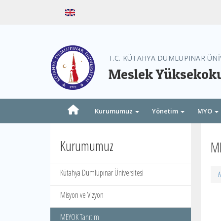
T.C. KÜTAHYA DUMLUPINAR ÜNİ
Meslek Yüksekoku
Kurumumuz
Yönetim
MYO
Kurumumuz
ME
Kütahya Dumlupınar Üniversitesi
A
Misyon ve Vizyon
MEYOK Tanıtım