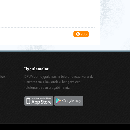
906
Uygulamalar
DPUMobil uygulamasını telefonunuza kurarak
şkesi
üniversitemiz hakkındaki her şeye cep
telefonunuzdan ulaşabilirsiniz.